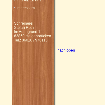
Ihr Weg zu uns
Impressum
Schreinerei
Stefan Roth
Im Auengrund 1
63869 Heigenbrücken
Tel.: 06020 / 970113
nach oben