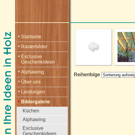
Startseite
Rasterbilder
Exclusive
Geschenkideen
Alphawing
Reihenfolge
Über uns
Leistungen
Bildergalerie
Küchen
Alphawing
Exclusive
Geschenkideen